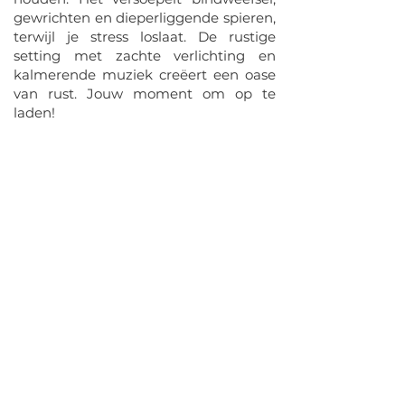
gewrichten en dieperliggende spieren,
terwijl je stress loslaat. De rustige
setting met zachte verlichting en
kalmerende muziek creëert een oase
van rust. Jouw moment om op te
laden!
Praktische info
Locatie: VUURZAAL
Niveau: Geschikt voor alle niveaus.
Benodigdheden: Comfortabele
sportkleding
Inschrijven: Reserveer je plek via onze
website of app. Bekijk ons rooster voor de
lestijden!
RESERVEER NU!